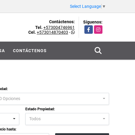
Select Language
▼
Contáctenos:
Síguenos:
Tel.
+573004746961
Facebook
Instagram
Cel.
+573014870403
-
SA
CONTÁCTENOS
udad:
0 Opciones
Estado Propiedad:
Todos
ecio hasta: