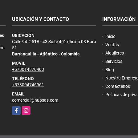
UBICACIÓN Y CONTACTO
INFORMACIÓN
es
UBICACIÓN
Inicio
Calle 94 # 51B - 43 Suite 401 oficina 08 Buró
Ventas
ión
51
Alquileres
Barranquilla - Atlántico - Colombia
Servicios
MÓVIL
+573014870403
Blog
Nuestra Empres
TELÉFONO
+573004746961
Contáctenos
EMAIL
Políticas de priv
comercial@hubsas.com
Facebook
Instagram