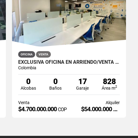
OFICINA
VENTA
EXCLUSIVA OFICINA EN ARRIENDO/VENTA EN ALTO PRADO
Colombia
0
0
17
828
2
Alcobas
Baños
Garaje
Área m
Venta
Alquiler
$4.700.000.000
$54.000.000
P
COP
COP