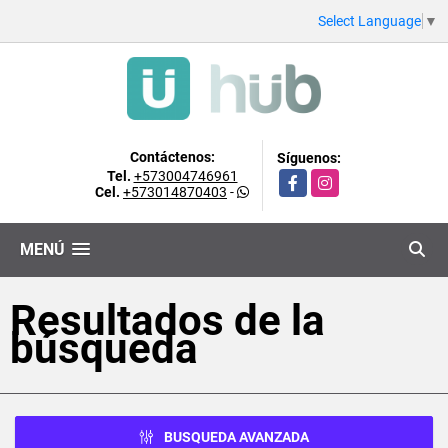
Select Language
▼
Contáctenos:
Síguenos:
Tel.
+573004746961
Facebook
Instagram
Cel.
+573014870403
-
MENÚ
Resultados de la
búsqueda
BUSQUEDA AVANZADA