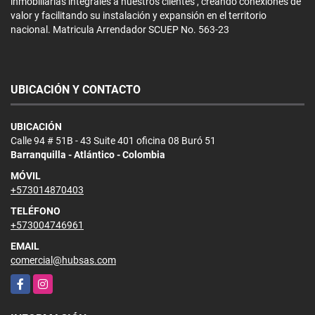
inmobiliarias integrales a nuestros clientes , creando conexiones de
valor y facilitando su instalación y expansión en el territorio
nacional. Matricula Arrendador SCUEP No. 563-23
UBICACIÓN Y CONTACTO
UBICACIÓN
Calle 94 # 51B - 43 Suite 401 oficina 08 Buró 51
Barranquilla - Atlántico - Colombia
MÓVIL
+573014870403
TELÉFONO
+573004746961
EMAIL
comercial@hubsas.com
Facebook
Instagram