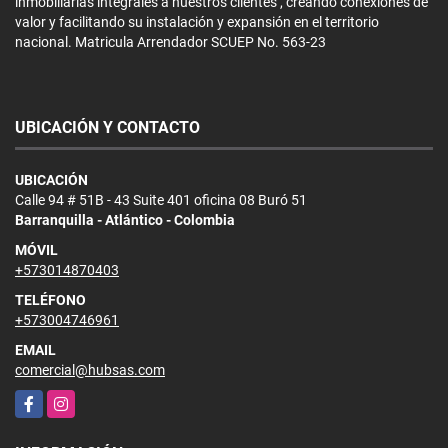
inmobiliarias integrales a nuestros clientes , creando conexiones de
valor y facilitando su instalación y expansión en el territorio
nacional. Matricula Arrendador SCUEP No. 563-23
UBICACIÓN Y CONTACTO
UBICACIÓN
Calle 94 # 51B - 43 Suite 401 oficina 08 Buró 51
Barranquilla - Atlántico - Colombia
MÓVIL
+573014870403
TELÉFONO
+573004746961
EMAIL
comercial@hubsas.com
Facebook
Instagram