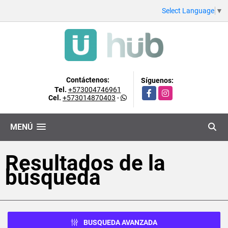
Select Language
▼
Contáctenos:
Síguenos:
Tel.
+573004746961
Facebook
Instagram
Cel.
+573014870403
-
MENÚ
Resultados de la
búsqueda
BUSQUEDA AVANZADA