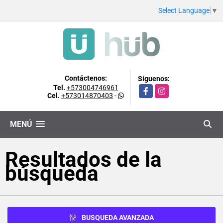
Select Language
▼
Contáctenos:
Síguenos:
Tel.
+573004746961
Facebook
Instagram
Cel.
+573014870403
-
MENÚ
Resultados de la
búsqueda
BUSQUEDA AVANZADA