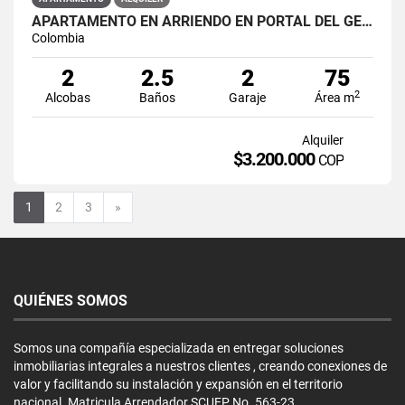
APARTAMENTO EN ARRIENDO EN PORTAL DEL GENOVES
Colombia
2
2.5
2
75
2
Alcobas
Baños
Garaje
Área m
Alquiler
$3.200.000
COP
Siguiente
1
2
3
»
QUIÉNES SOMOS
Somos una compañía especializada en entregar soluciones
inmobiliarias integrales a nuestros clientes , creando conexiones de
valor y facilitando su instalación y expansión en el territorio
nacional. Matricula Arrendador SCUEP No. 563-23