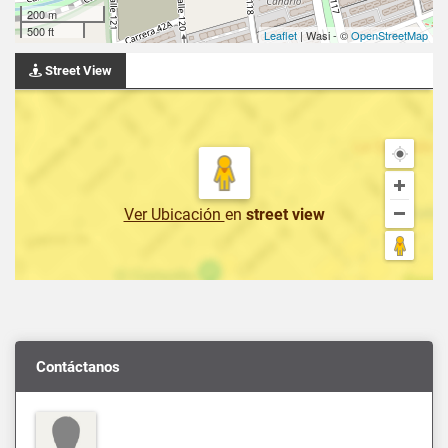
200 m
500 ft
Leaflet
| Wasi - ©
OpenStreetMap
Street View
Ver Ubicación
en
street view
Contáctanos