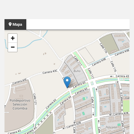
Mapa
+
−