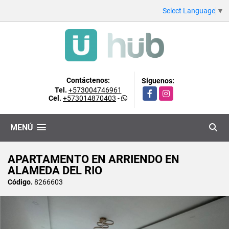
Select Language
▼
Contáctenos:
Síguenos:
Tel.
+573004746961
Facebook
Instagram
Cel.
+573014870403
-
MENÚ
APARTAMENTO EN ARRIENDO EN
ALAMEDA DEL RIO
Código.
8266603