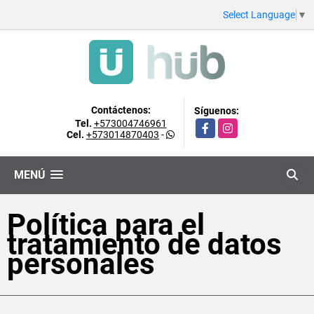
Select Language
▼
Contáctenos:
Síguenos:
Tel.
+573004746961
Facebook
Instagram
Cel.
+573014870403
-
MENÚ
Política para el
tratamiento de datos
personales