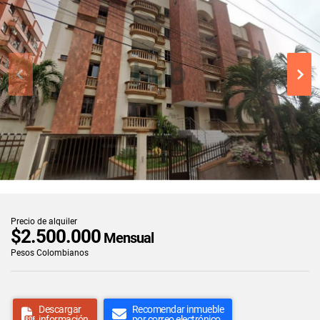
Precio de alquiler
$2.500.000
Mensual
Pesos Colombianos
Descargar
Recomendar inmueble
información
por correo electrónico