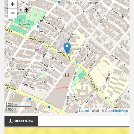
+
−
200 m
500 ft
Leaflet
| Wasi - ©
OpenStreetMap
Street View