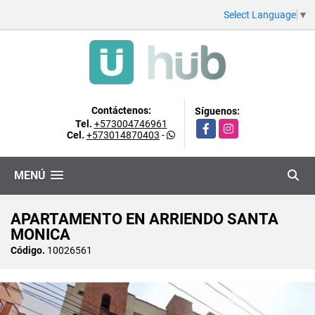
Select Language
▼
Contáctenos:
Síguenos:
Tel.
+573004746961
Facebook
Instagram
Cel.
+573014870403
-
MENÚ
APARTAMENTO EN ARRIENDO SANTA
MONICA
Código.
10026561