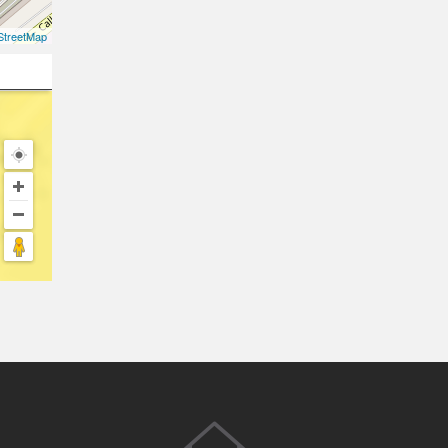
treetMap