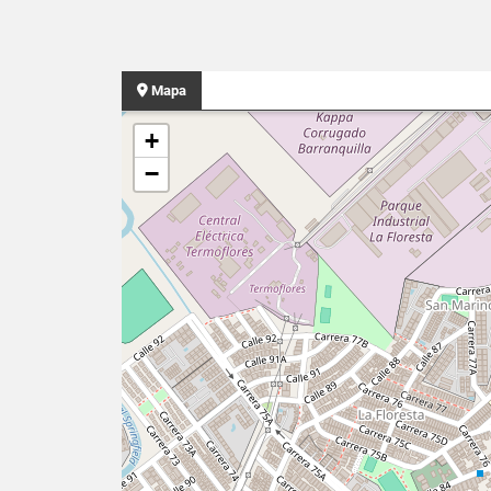
Mapa
+
−