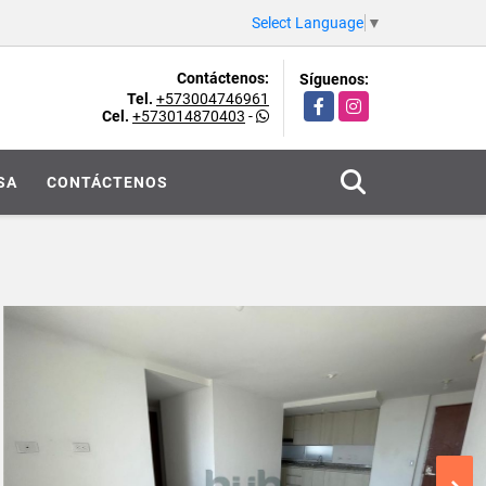
Select Language
▼
Contáctenos:
Síguenos:
Tel.
+573004746961
Facebook
Instagram
Cel.
+573014870403
-
SA
CONTÁCTENOS