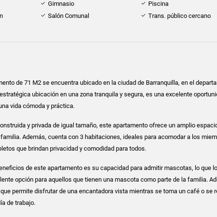
Gimnasio
Piscina
ón
Salón Comunal
Trans. público cercano
ento de 71 M2 se encuentra ubicado en la ciudad de Barranquilla, en el depart
 estratégica ubicación en una zona tranquila y segura, es una excelente oportun
una vida cómoda y práctica.
construida y privada de igual tamaño, este apartamento ofrece un amplio espacio
 familia. Además, cuenta con 3 habitaciones, ideales para acomodar a los miem
letos que brindan privacidad y comodidad para todos.
neficios de este apartamento es su capacidad para admitir mascotas, lo que l
lente opción para aquellos que tienen una mascota como parte de la familia. A
que permite disfrutar de una encantadora vista mientras se toma un café o se r
ía de trabajo.