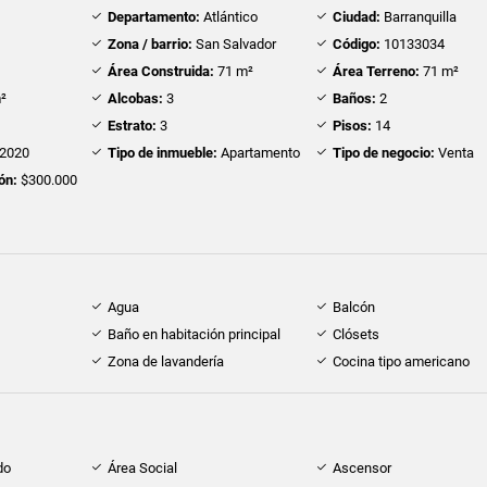
Departamento:
Atlántico
Ciudad:
Barranquilla
Zona / barrio:
San Salvador
Código:
10133034
Área Construida:
71 m²
Área Terreno:
71 m²
²
Alcobas:
3
Baños:
2
Estrato:
3
Pisos:
14
2020
Tipo de inmueble:
Apartamento
Tipo de negocio:
Venta
ón:
$300.000
Agua
Balcón
Baño en habitación principal
Clósets
Zona de lavandería
Cocina tipo americano
do
Área Social
Ascensor