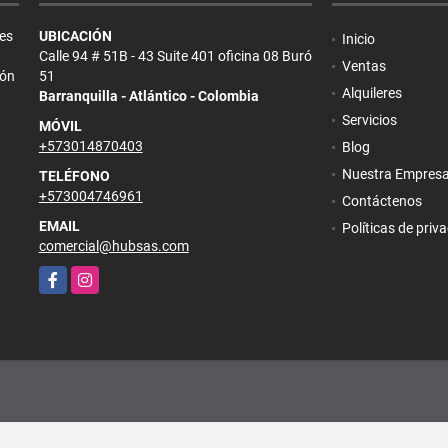
es
UBICACIÓN
Inicio
Calle 94 # 51B - 43 Suite 401 oficina 08 Buró
Ventas
ión
51
Alquileres
Barranquilla - Atlántico - Colombia
Servicios
MÓVIL
+573014870403
Blog
Nuestra Empres
TELÉFONO
+573004746961
Contáctenos
EMAIL
Políticas de priv
comercial@hubsas.com
Facebook
Instagram