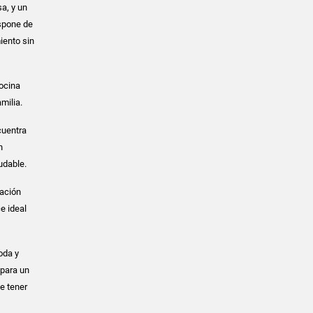
sa, y un
ispone de
iento sin
cocina
milia.
cuentra
n
udable.
cación
e ideal
oda y
 para un
de tener