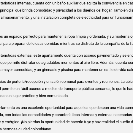
erísticas internas, cuenta con un baño auxiliar que agiliza la convivencia en ca
 principal que brinda comodidad y privacidad a los dueños del hogar. También d
 almacenamiento, y una instalación completa de electricidad para un funcionam
 es un espacio perfecto para mantener la ropa limpia y ordenada, y su moderna 
al para preparar deliciosas comidas mientras se disfruta de la compañía de la fa
cterísticas externas, este apartamento cuenta con acceso pavimentado y se en
o que permite disfrutar de agradables momentos al aire libre. Además, cuenta co
a mayor comodidad, y un gimnasio y piscina para mantener un estilo de vida sal
ios de portería/recepción y un salón comunal para eventos y reuniones. La ubi
al permite un fácil acceso a medios de transporte público cercanos, lo que lo hac
can un lugar práctico y bien comunicado.
rtamento es una excelente oportunidad para aquellos que desean una vida cóm
lla, con todas las comodidades y características internas y externas necesarias
 y enérgico. ¡No pierdas la oportunidad de hacerlo tuyo y haz realidad el sueño 
sta hermosa ciudad colombiana!