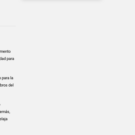
amento
idad para
 para la
bros del
o
demás,
elaja