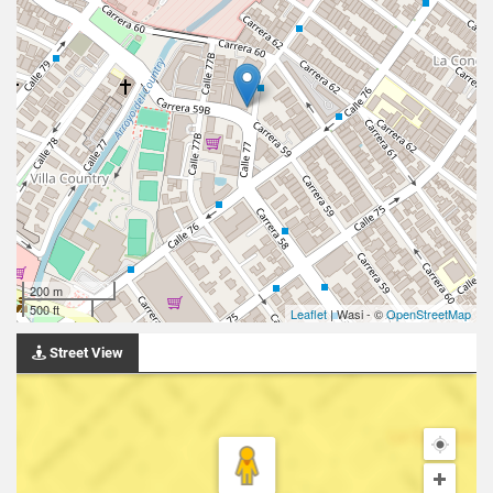
200 m
500 ft
Leaflet
| Wasi - ©
OpenStreetMap
Street View