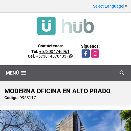
Select Language
▼
Contáctenos:
Síguenos:
Tel.
+573004746961
Facebook
Instagram
Cel.
+573014870403
-
MENÚ
MODERNA OFICINA EN ALTO PRADO
Código.
9953117