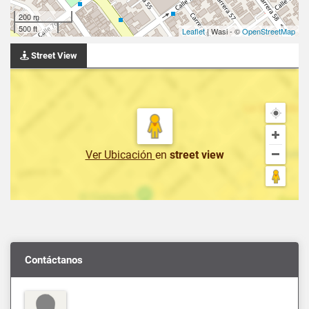
200 m
500 ft
Leaflet
| Wasi - ©
OpenStreetMap
Street View
Ver Ubicación
en
street view
Contáctanos