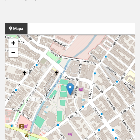
Mapa
+
−