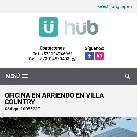
Select Language
▼
Contáctenos:
Síguenos:
Tel.
+573004746961
Facebook
Instagram
Cel.
+573014870403
-
MENÚ
OFICINA EN ARRIENDO EN VILLA
COUNTRY
Código.
10085237